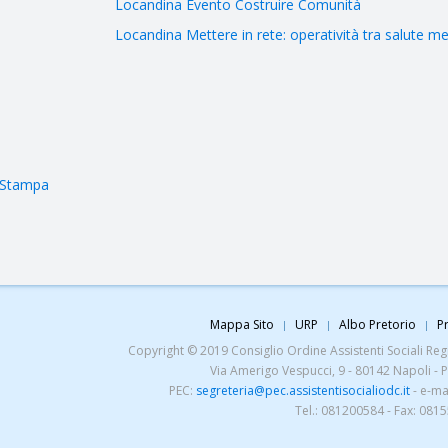
Locandina Evento Costruire Comunità
Locandina Mettere in rete: operatività tra salute men
Stampa
Mappa Sito
URP
Albo Pretorio
Pr
Copyright © 2019 Consiglio Ordine Assistenti Sociali Regio
Via Amerigo Vespucci, 9 - 80142 Napoli - 
PEC:
segreteria@pec.assistentisocialiodc.it
- e-ma
Tel.: 081200584 - Fax: 081