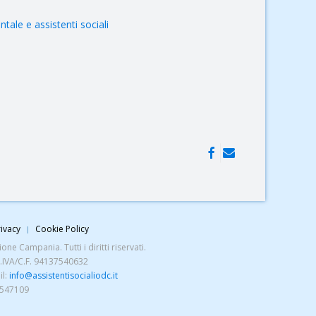
tale e assistenti sociali
ivacy
Cookie Policy
ne Campania. Tutti i diritti riservati.
P.IVA/C.F. 94137540632
il:
info@assistentisocialiodc.it
5547109