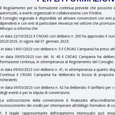
Il Regolamento per la formazione continua prevede che possono esse
autorizzati, a eventi organizzati in collaborazione con l’Ordine.
ll Consiglio regionale è disponibile ad attivare convenzioni con enti 
dipendenti e con enti di particolare rilevanza nel settore che promuo
All’uopo si informa che:
-in data 22/10/2022 il CNOAS con delibera n. 200 ha approvato il nu
2023/2025, in vigore dal 01 gennaio 2023;
-in data 14/01/2023 con delibera n. 5 il CROAS Campania ha preso a
-in data 09/03/2023 con del. N. 40 il CROAS Campania ha delibera
formazione continua, in ottemperanza al Regolamento del Consiglio 
-in data 09/03/2023 con delibera n. 41, in ottemperanza a quanto d
Continua il CROAS Campania ha deliberato la bozza di proposta 
richiedenti;
-in data 09/03/2023 con delibera n. 42 ha deliberato il tariffario per i 
degli eventi e per la stipula di convenzione.
La sottoscrizione della convenzione è finalizzata all’accreditamen
riconoscimento dei crediti per ottemperare all’obbligo formativo di c
1. Il legale rappresentante dell’organismo interessato può inv