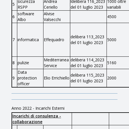
sicurezza
Andrea
ldelibera 116_2023
1000 oltre
5
RSPP
Ceriello
del 01 luglio 2023
variabili
software
Alvise
6
4500
Albo
Valsecchi
delibera 113_2023
7
informatica
Effequadro
5000
del 01 luglio 2023
Mediterranea
delibera 114_2023
8
pulizie
5160
Service
del 01 luglio 2023
Data
delibera 115_2023
9
protection
Elio Errichiello
2000
del 01 luglio 2023
officer
Anno 2022 - Incarichi Esterni
Incarichi di consulenza -
collaborazione