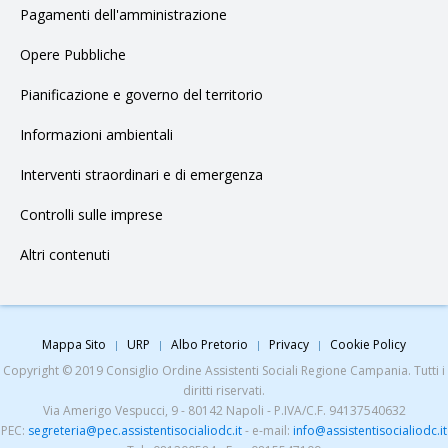
Pagamenti dell'amministrazione
Opere Pubbliche
Pianificazione e governo del territorio
Informazioni ambientali
Interventi straordinari e di emergenza
Controlli sulle imprese
Altri contenuti
Mappa Sito
URP
Albo Pretorio
Privacy
Cookie Policy
Copyright © 2019 Consiglio Ordine Assistenti Sociali Regione Campania. Tutti i
diritti riservati.
Via Amerigo Vespucci, 9 - 80142 Napoli - P.IVA/C.F. 94137540632
PEC:
segreteria@pec.assistentisocialiodc.it
- e-mail:
info@assistentisocialiodc.it