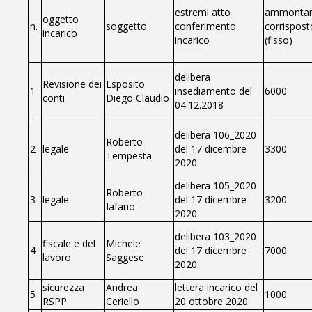
estremi atto
ammonta
oggetto
n.
soggetto
conferimento
corrispost
incarico
incarico
(fisso)
delibera
Revisione dei
Esposito
1
insediamento del
6000
conti
Diego Claudio
04.12.2018
delibera 106_2020
Roberto
2
legale
del 17 dicembre
3300
Tempesta
2020
delibera 105_2020
Roberto
3
legale
del 17 dicembre
3200
Iafano
2020
delibera 103_2020
fiscale e del
Michele
4
del 17 dicembre
7000
lavoro
Saggese
2020
sicurezza
Andrea
lettera incarico del
5
1000
RSPP
Ceriello
20 ottobre 2020