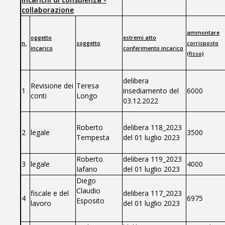
collaborazione
ammontare
oggetto
estremi atto
n.
soggetto
corrisposto
incarico
conferimento incarico
(fisso)
delibera
Revisione dei
Teresa
1
insediamento del
6000
conti
Longo
03.12.2022
Roberto
delibera 118_2023
2
legale
3500
Tempesta
del 01 luglio 2023
Roberto
delibera 119_2023
3
legale
4000
Iafano
del 01 luglio 2023
Diego
Claudio
fiscale e del
delibera 117_2023
4
6975
Esposito
lavoro
del 01 luglio 2023